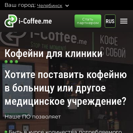
Ваш город:
expand_more
Челябинск
menu
Стать
RUS
партнером
Кофейни для клиники
Хотите поставить кофейню
в больницу или другое
медицинское учреждение?
Наше ПО позволяет
Быть в курсе количества потребляемого